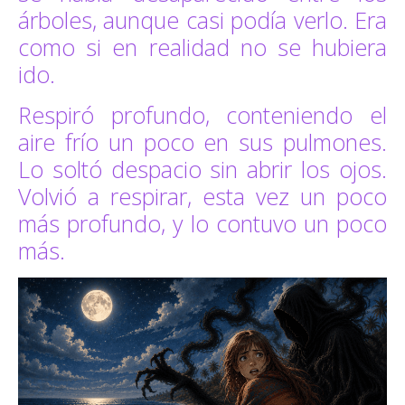
árboles, aunque casi podía verlo. Era
como si en realidad no se hubiera
ido.
Respiró profundo, conteniendo el
aire frío un poco en sus pulmones.
Lo soltó despacio sin abrir los ojos.
Volvió a respirar, esta vez un poco
más profundo, y lo contuvo un poco
más.