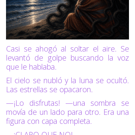
Casi se ahogó al soltar el aire. Se
levantó de golpe buscando la voz
que le hablaba.
El cielo se nubló y la luna se ocultó.
Las estrellas se opacaron.
—¡Lo disfrutas! —una sombra se
movía de un lado para otro. Era una
figura con capa completa.
—¡CLARO QUE NO!