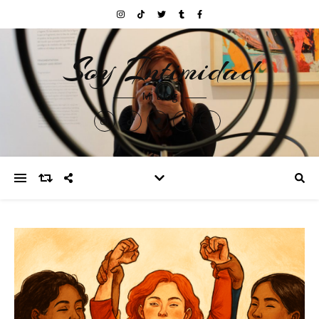
Soy Intimidad
Mi Blog