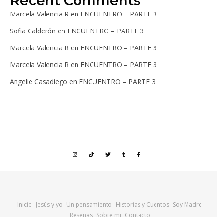
Recent Comments
Marcela Valencia R
en
ENCUENTRO – PARTE 3
Sofia Calderón
en
ENCUENTRO – PARTE 3
Marcela Valencia R
en
ENCUENTRO – PARTE 3
Marcela Valencia R
en
ENCUENTRO – PARTE 3
Angelie Casadiego
en
ENCUENTRO – PARTE 3
Inicio
Jesús y yo
Un pensamiento
Historias y Cuentos
Soy Madre
Reseñas
Sobre mi
Contacto