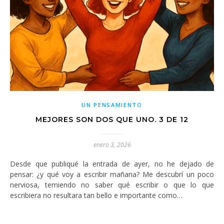
UN PENSAMIENTO
MEJORES SON DOS QUE UNO. 3 DE 12
enero 3, 2026
Desde que publiqué la entrada de ayer, no he dejado de
pensar: ¿y qué voy a escribir mañana? Me descubrí un poco
nerviosa, temiendo no saber qué escribir o que lo que
escribiera no resultara tan bello e importante como…