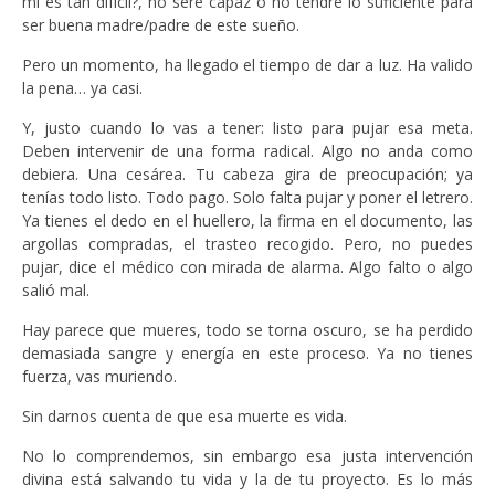
mí es tan difícil?, no seré capaz o no tendré lo suficiente para
ser buena madre/padre de este sueño.
Pero un momento, ha llegado el tiempo de dar a luz. Ha valido
la pena… ya casi.
Y, justo cuando lo vas a tener: listo para pujar esa meta.
Deben intervenir de una forma radical. Algo no anda como
debiera. Una cesárea. Tu cabeza gira de preocupación; ya
tenías todo listo. Todo pago. Solo falta pujar y poner el letrero.
Ya tienes el dedo en el huellero, la firma en el documento, las
argollas compradas, el trasteo recogido. Pero, no puedes
pujar, dice el médico con mirada de alarma. Algo falto o algo
salió mal.
Hay parece que mueres, todo se torna oscuro, se ha perdido
demasiada sangre y energía en este proceso. Ya no tienes
fuerza, vas muriendo.
Sin darnos cuenta de que esa muerte es vida.
No lo comprendemos, sin embargo esa justa intervención
divina está salvando tu vida y la de tu proyecto. Es lo más